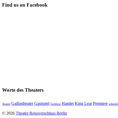
Find us on Facebook
Worte des Theaters
Gallustheater
Gastspiel
Hamlet
King Lear
Premiere
Anatol
Goldoni
schnitz
© 2026
Theater Reissverschluss Berlin