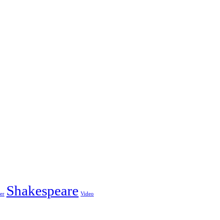
Shakespeare
ler
Video