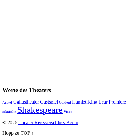
Worte des Theaters
Gallustheater
Gastspiel
Hamlet
King Lear
Premiere
Anatol
Goldoni
Shakespeare
schnitzler
Video
© 2026
Theater Reissverschluss Berlin
Hopp zu TOP ↑