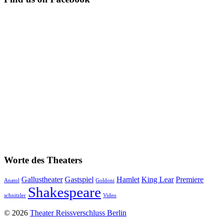
Worte des Theaters
Gallustheater
Gastspiel
Hamlet
King Lear
Premiere
Anatol
Goldoni
Shakespeare
schnitzler
Video
© 2026
Theater Reissverschluss Berlin